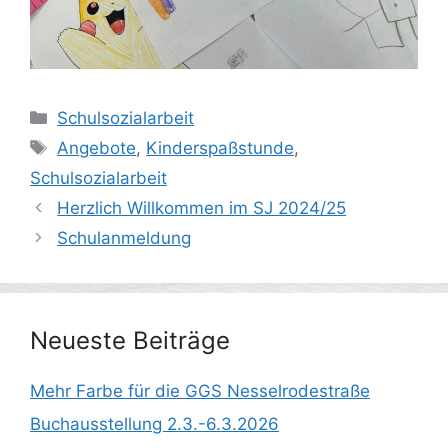
Kategorien
Schulsozialarbeit
Schlagwörter
Angebote
,
Kinderspaßstunde
,
Schulsozialarbeit
Herzlich Willkommen im SJ 2024/25
Schulanmeldung
Neueste Beiträge
Mehr Farbe für die GGS Nesselrodestraße
Buchausstellung 2.3.-6.3.2026