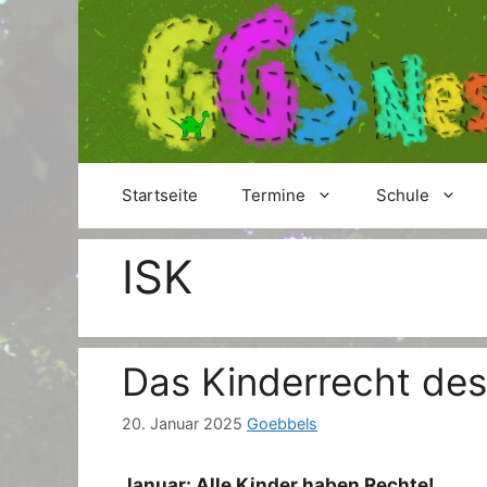
Zum
Inhalt
springen
Startseite
Termine
Schule
ISK
Das Kinderrecht de
20. Januar 2025
Goebbels
Januar: Alle Kinder haben Rechte!