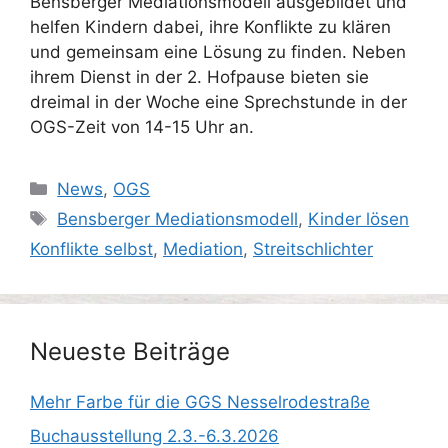
Bensberger Mediationsmodell ausgebildet und
helfen Kindern dabei, ihre Konflikte zu klären
und gemeinsam eine Lösung zu finden. Neben
ihrem Dienst in der 2. Hofpause bieten sie
dreimal in der Woche eine Sprechstunde in der
OGS-Zeit von 14-15 Uhr an.
Kategorien
News
,
OGS
Schlagwörter
Bensberger Mediationsmodell
,
Kinder lösen
Konflikte selbst
,
Mediation
,
Streitschlichter
Neueste Beiträge
Mehr Farbe für die GGS Nesselrodestraße
Buchausstellung 2.3.-6.3.2026