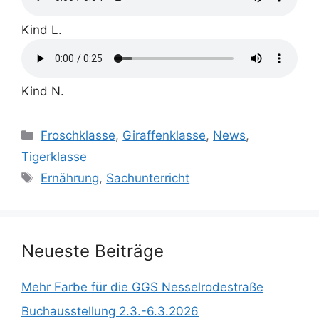
Kind L.
Kind N.
Kategorien
Froschklasse
,
Giraffenklasse
,
News
,
Tigerklasse
Schlagwörter
Ernährung
,
Sachunterricht
Neueste Beiträge
Mehr Farbe für die GGS Nesselrodestraße
Buchausstellung 2.3.-6.3.2026