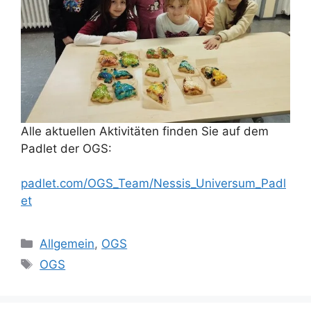
Alle aktuellen Aktivitäten finden Sie auf dem
Padlet der OGS:
padlet.com/OGS_Team/Nessis_Universum_Padl
et
Kategorien
Allgemein
,
OGS
Schlagwörter
OGS