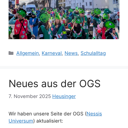
Kategorien
Allgemein
,
Karneval
,
News
,
Schulalltag
Neues aus der OGS
7. November 2025
Heusinger
Wir haben unsere Seite der OGS (
Nessis
Universum
) aktualisiert: