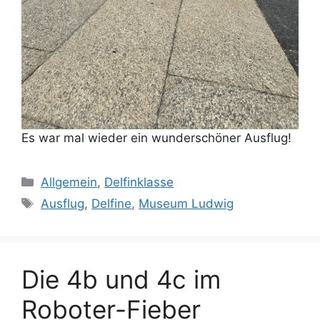
Es war mal wieder ein wunderschöner Ausflug!
Kategorien
Allgemein
,
Delfinklasse
Schlagwörter
Ausflug
,
Delfine
,
Museum Ludwig
Die 4b und 4c im
Roboter-Fieber