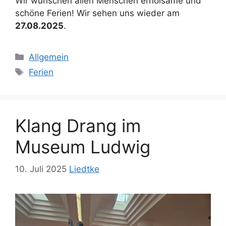
Wir wünschen allen Menschen erholsame und
schöne Ferien! Wir sehen uns wieder am
27.08.2025
.
Kategorien
Allgemein
Schlagwörter
Ferien
Klang Drang im
Museum Ludwig
10. Juli 2025
Liedtke