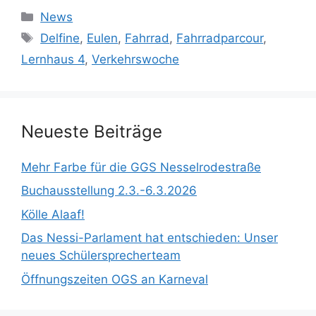
Kategorien
News
Schlagwörter
Delfine
,
Eulen
,
Fahrrad
,
Fahrradparcour
,
Lernhaus 4
,
Verkehrswoche
Neueste Beiträge
Mehr Farbe für die GGS Nesselrodestraße
Buchausstellung 2.3.-6.3.2026
Kölle Alaaf!
Das Nessi-Parlament hat entschieden: Unser
neues Schülersprecherteam
Öffnungszeiten OGS an Karneval